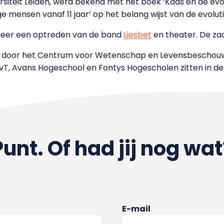
siteit Leiden, werd bekend met het boek ‘Kaas en de evolu
ge mensen vanaf 11 jaar’ op het belang wijst van de evolut
 meer een optreden van de band
Liesbet
en theater. De za
 door het Centrum voor Wetenschap en Levensbeschouwin
UvT, Avans Hogeschool en Fontys Hogescholen zitten in de
Punt. Of had jij nog wat
E-mail