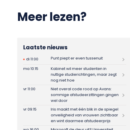
Meer lezen?
Laatste nieuws
Punt piept er even tussenuit
di 11:00
ma 10:15
Kabinet wil meer studenten in
nuttige studierichtingen, maar zegt
nog niet hoe
vr 11:00
Niet overal code rood op Avans:
sommige afstudeerzittingen gingen
wel door
vr 09:15
Iris maakt met één blik in de spiegel
onveiligheid van vrouwen zichtbaar
en wint daarmee afstudeerprijs
wo 16:00
Microsoft de deur uit? Universiteit