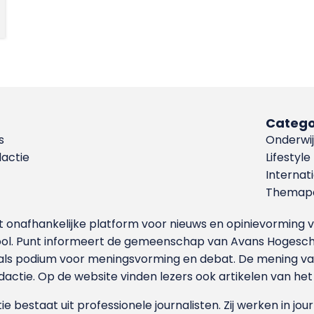
Catego
s
Onderwij
dactie
Lifestyle
Internat
Themapa
et onafhankelijke platform voor nieuws en opinievormin
ool. Punt informeert de gemeenschap van Avans Hogesch
als podium voor meningsvorming en debat. De mening van 
dactie. Op de website vinden lezers ook artikelen van he
e bestaat uit professionele journalisten. Zij werken in jour