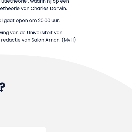
tietheorie’, waarin hij op een
ietheorie van Charles Darwin.
al gaat open om 20.00 uur.
g van de Universiteit van
 redactie van Salon Arnon. (MvH)
?