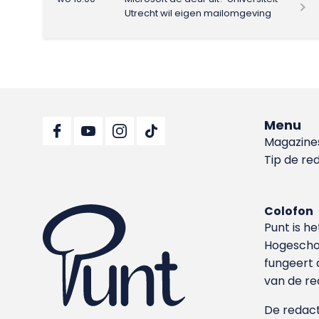
Utrecht wil eigen mailomgeving
Menu
Magazine
Tip de re
Colofon
Punt is h
Hoge­sch
fungeert 
van de re
De redacti