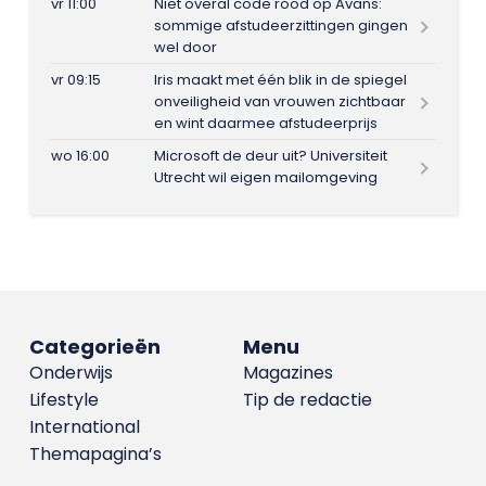
vr 11:00
Niet overal code rood op Avans:
sommige afstudeerzittingen gingen
wel door
vr 09:15
Iris maakt met één blik in de spiegel
onveiligheid van vrouwen zichtbaar
en wint daarmee afstudeerprijs
wo 16:00
Microsoft de deur uit? Universiteit
Utrecht wil eigen mailomgeving
Categorieën
Menu
Onderwijs
Magazines
Lifestyle
Tip de redactie
International
Themapagina’s