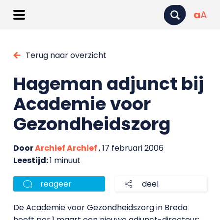
a
A
Terug naar overzicht
Hageman adjunct bij
Academie voor
Gezondheidszorg
Door
Archief Archief
, 17 februari 2006
Leestijd:
1 minuut
reageer
deel
De Academie voor Gezondheidszorg in Breda
heeft per 1 maart een nieuwe adjunct-directeur: