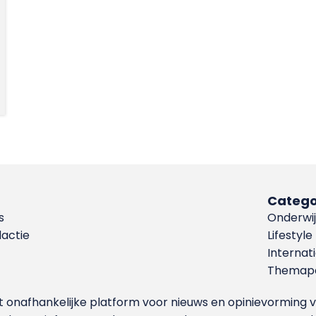
Catego
s
Onderwij
dactie
Lifestyle
Internat
Themapa
et onafhankelijke platform voor nieuws en opinievormin