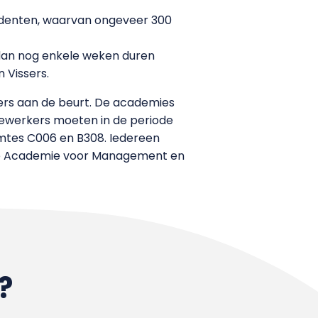
tudenten, waarvan ongeveer 300
 dan nog enkele weken duren
 Vissers.
rs aan de beurt. De academies
edewerkers moeten in de periode
imtes C006 en B308. Iedereen
n de Academie voor Management en
?