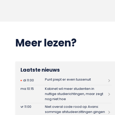
Meer lezen?
Laatste nieuws
Punt piept er even tussenuit
di 11:00
ma 10:15
Kabinet wil meer studenten in
nuttige studierichtingen, maar zegt
nog niet hoe
vr 11:00
Niet overal code rood op Avans:
sommige afstudeerzittingen gingen