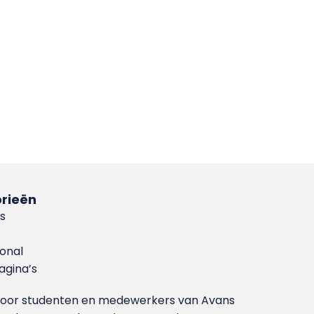
rieën
s
ional
gina’s
g voor studenten en medewerkers van Avans