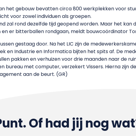
t van het gebouw bevatten circa 800 werkplekken voor s
richt voor zowel individuen als groepen.
nd zal rond dezelfde tijd geopend worden. Maar het kan
n en er bitterballen rondgaan, meldt bouwcoördinator Ton
sen gestaag door. Na het LIC zijn de medewerkerskame
k en Industrie en Informatica bijten het spits af. De m
pullen pakken en verhuizen voor drie maanden naar de ru
igen bureau met computer, verzekert Vissers. Hierna zij
agement aan de beurt. (GR)
Punt. Of had jij nog wat