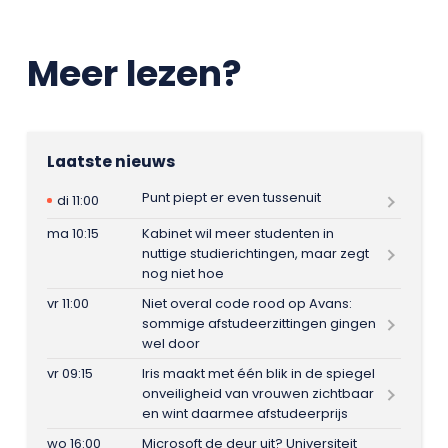
Meer lezen?
Laatste nieuws
Punt piept er even tussenuit
di 11:00
ma 10:15
Kabinet wil meer studenten in
nuttige studierichtingen, maar zegt
nog niet hoe
vr 11:00
Niet overal code rood op Avans:
sommige afstudeerzittingen gingen
wel door
vr 09:15
Iris maakt met één blik in de spiegel
onveiligheid van vrouwen zichtbaar
en wint daarmee afstudeerprijs
wo 16:00
Microsoft de deur uit? Universiteit