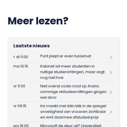
Meer lezen?
Laatste nieuws
Punt piept er even tussenuit
di 11:00
ma 10:15
Kabinet wil meer studenten in
nuttige studierichtingen, maar zegt
nog niet hoe
vr 11:00
Niet overal code rood op Avans:
sommige afstudeerzittingen gingen
wel door
vr 09:15
Iris maakt met één blik in de spiegel
onveiligheid van vrouwen zichtbaar
en wint daarmee afstudeerprijs
wo 16:00
Microsoft de deur uit? Universiteit