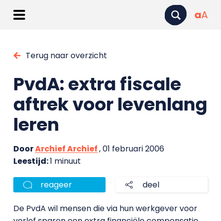
a
A
Terug naar overzicht
PvdA: extra fiscale
aftrek voor levenlang
leren
Door
Archief Archief
, 01 februari 2006
Leestijd:
1 minuut
reageer
deel
De PvdA wil mensen die via hun werkgever voor
verlof sparen een extra financiële compensatie