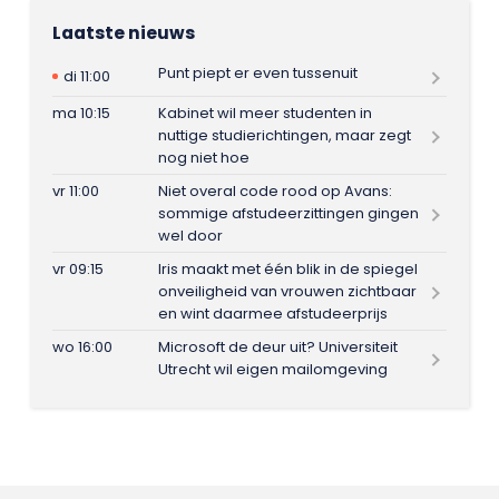
Laatste nieuws
Punt piept er even tussenuit
di 11:00
ma 10:15
Kabinet wil meer studenten in
nuttige studierichtingen, maar zegt
nog niet hoe
vr 11:00
Niet overal code rood op Avans:
sommige afstudeerzittingen gingen
wel door
vr 09:15
Iris maakt met één blik in de spiegel
onveiligheid van vrouwen zichtbaar
en wint daarmee afstudeerprijs
wo 16:00
Microsoft de deur uit? Universiteit
Utrecht wil eigen mailomgeving