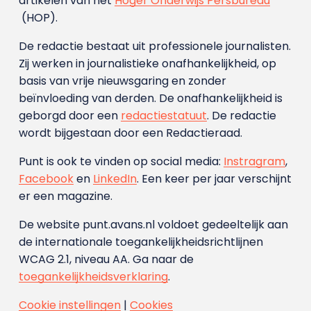
artikelen van het
Hoger Onderwijs Persbureau
(HOP).
De redactie bestaat uit professionele journalisten.
Zij werken in journalistieke onafhankelijkheid, op
basis van vrije nieuwsgaring en zonder
beïnvloeding van derden. De onafhankelijkheid is
geborgd door een
redactiestatuut
. De redactie
wordt bijgestaan door een Redactieraad.
Punt is ook te vinden op social media:
Instragram
,
Facebook
en
LinkedIn
. Een keer per jaar verschijnt
er een magazine.
De website punt.avans.nl voldoet gedeeltelijk aan
de internationale toegankelijkheidsrichtlijnen
WCAG 2.1, niveau AA. Ga naar de
toegankelijkheidsverklaring
.
Cookie instellingen
|
Cookies