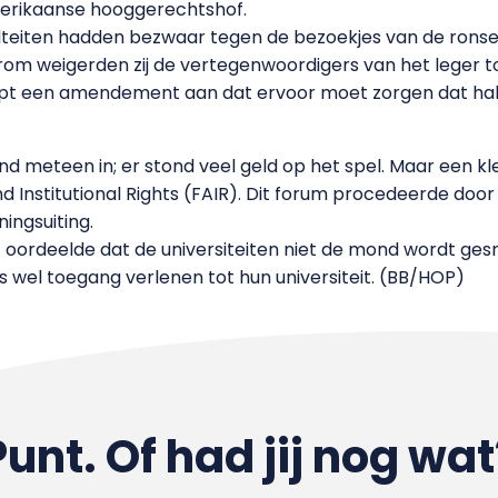
merikaanse hooggerechtshof.
eiten hadden bezwaar tegen de bezoekjes van de ronsela
arom weigerden zij de vertegenwoordigers van het leger t
 een amendement aan dat ervoor moet zorgen dat halsst
nd meteen in; er stond veel geld op het spel. Maar een k
d Institutional Rights (FAIR). Dit forum procedeerde do
ingsuiting.
 oordeelde dat de universiteiten niet de mond wordt ge
 wel toegang verlenen tot hun universiteit. (BB/HOP)
Punt. Of had jij nog wat