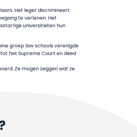
ars. Het leger discrimineert
oegang te verlenen. Het
arrige universiteiten hun
leine groep law schools verenigde
or tot het Supreme Court en deed
snoerd. Ze mogen zeggen wat ze
?