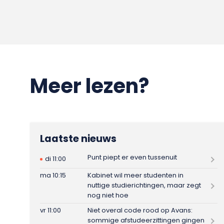
Meer lezen?
Laatste nieuws
Punt piept er even tussenuit
di 11:00
ma 10:15
Kabinet wil meer studenten in
nuttige studierichtingen, maar zegt
nog niet hoe
vr 11:00
Niet overal code rood op Avans:
sommige afstudeerzittingen gingen