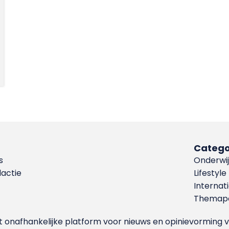
Catego
s
Onderwij
dactie
Lifestyle
Internat
Themapa
et onafhankelijke platform voor nieuws en opinievormin