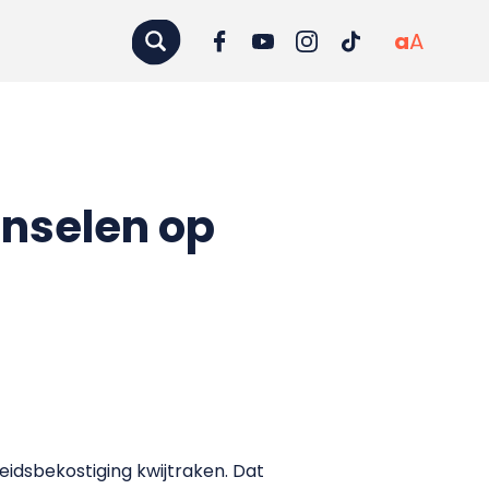
a
A
onselen op
eidsbekostiging kwijtraken. Dat