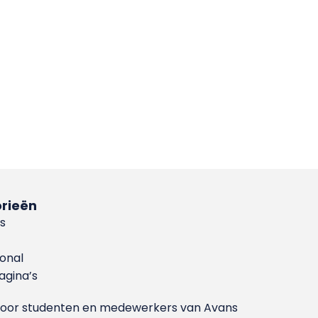
rieën
s
ional
gina’s
g voor studenten en medewerkers van Avans