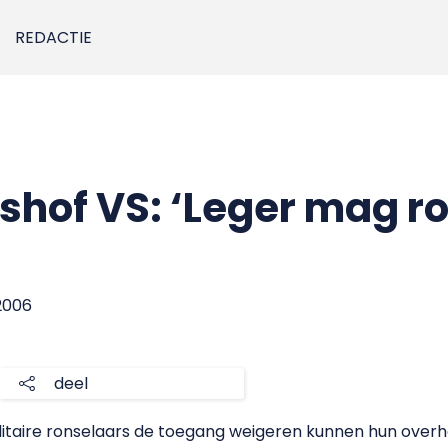
REDACTIE
hof VS: ‘Leger mag r
2006
deel
litaire ronselaars de toegang weigeren kunnen hun overh