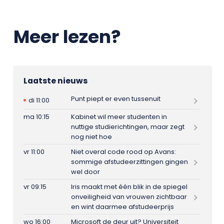
Meer lezen?
Laatste nieuws
Punt piept er even tussenuit
di 11:00
ma 10:15
Kabinet wil meer studenten in
nuttige studierichtingen, maar zegt
nog niet hoe
vr 11:00
Niet overal code rood op Avans:
sommige afstudeerzittingen gingen
wel door
vr 09:15
Iris maakt met één blik in de spiegel
onveiligheid van vrouwen zichtbaar
en wint daarmee afstudeerprijs
wo 16:00
Microsoft de deur uit? Universiteit