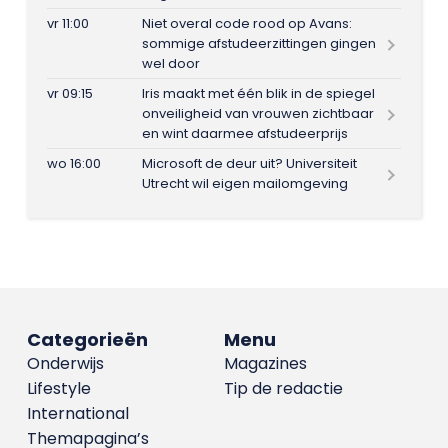
vr 11:00
Niet overal code rood op Avans:
sommige afstudeerzittingen gingen
wel door
vr 09:15
Iris maakt met één blik in de spiegel
onveiligheid van vrouwen zichtbaar
en wint daarmee afstudeerprijs
wo 16:00
Microsoft de deur uit? Universiteit
Utrecht wil eigen mailomgeving
Categorieën
Menu
Onderwijs
Magazines
Lifestyle
Tip de redactie
International
Themapagina’s