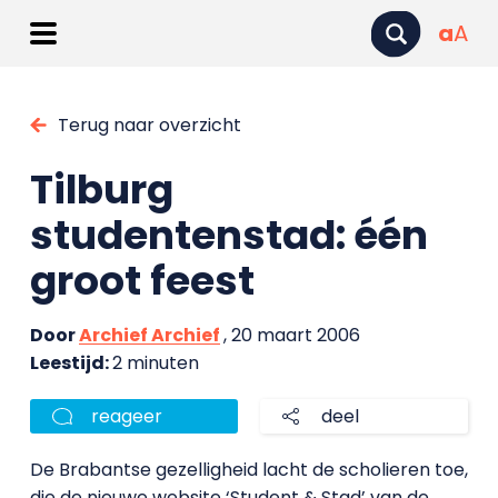
a
A
Terug naar overzicht
Tilburg
studentenstad: één
groot feest
Door
Archief Archief
, 20 maart 2006
Leestijd:
2 minuten
reageer
deel
De Brabantse gezelligheid lacht de scholieren toe,
die de nieuwe website ‘Student & Stad’ van de