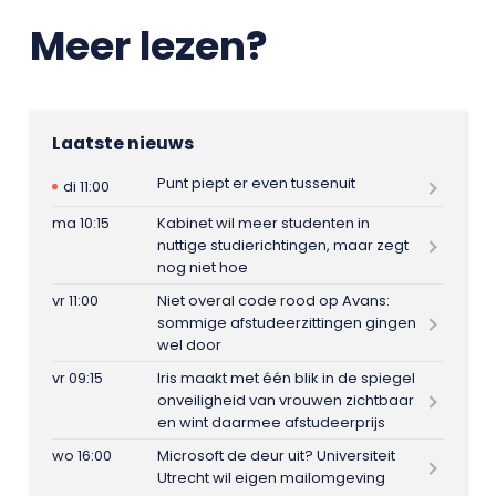
Meer lezen?
Laatste nieuws
Punt piept er even tussenuit
di 11:00
ma 10:15
Kabinet wil meer studenten in
nuttige studierichtingen, maar zegt
nog niet hoe
vr 11:00
Niet overal code rood op Avans:
sommige afstudeerzittingen gingen
wel door
vr 09:15
Iris maakt met één blik in de spiegel
onveiligheid van vrouwen zichtbaar
en wint daarmee afstudeerprijs
wo 16:00
Microsoft de deur uit? Universiteit
Utrecht wil eigen mailomgeving