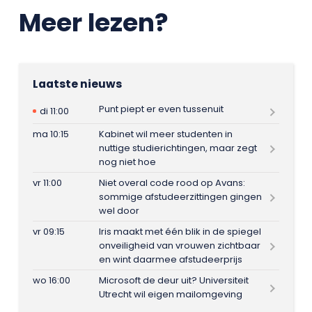
Meer lezen?
Laatste nieuws
Punt piept er even tussenuit
di 11:00
ma 10:15
Kabinet wil meer studenten in
nuttige studierichtingen, maar zegt
nog niet hoe
vr 11:00
Niet overal code rood op Avans:
sommige afstudeerzittingen gingen
wel door
vr 09:15
Iris maakt met één blik in de spiegel
onveiligheid van vrouwen zichtbaar
en wint daarmee afstudeerprijs
wo 16:00
Microsoft de deur uit? Universiteit
Utrecht wil eigen mailomgeving