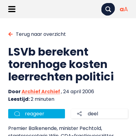
a
A
Terug naar overzicht
LSVb berekent
torenhoge kosten
leerrechten politici
Door
Archief Archief
, 24 april 2006
Leestijd:
2 minuten
reageer
deel
Premier Balkenende, minister Pechtold,
staatssecretaris Wijn, CDA-fractievoorzitter