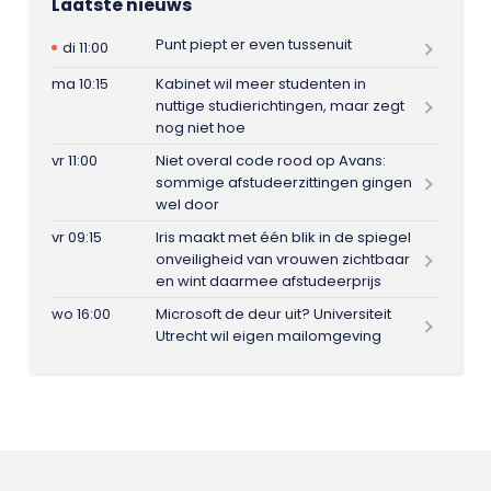
Laatste nieuws
Punt piept er even tussenuit
di 11:00
ma 10:15
Kabinet wil meer studenten in
nuttige studierichtingen, maar zegt
nog niet hoe
vr 11:00
Niet overal code rood op Avans:
sommige afstudeerzittingen gingen
wel door
vr 09:15
Iris maakt met één blik in de spiegel
onveiligheid van vrouwen zichtbaar
en wint daarmee afstudeerprijs
wo 16:00
Microsoft de deur uit? Universiteit
Utrecht wil eigen mailomgeving