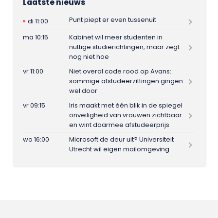
Laatste nieuws
Punt piept er even tussenuit
di 11:00
ma 10:15
Kabinet wil meer studenten in
nuttige studierichtingen, maar zegt
nog niet hoe
vr 11:00
Niet overal code rood op Avans:
sommige afstudeerzittingen gingen
wel door
vr 09:15
Iris maakt met één blik in de spiegel
onveiligheid van vrouwen zichtbaar
en wint daarmee afstudeerprijs
wo 16:00
Microsoft de deur uit? Universiteit
Utrecht wil eigen mailomgeving