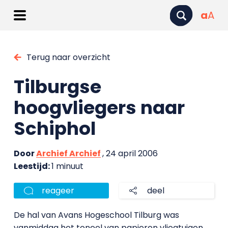
a
A
Terug naar overzicht
Tilburgse
hoogvliegers naar
Schiphol
Door
Archief Archief
, 24 april 2006
Leestijd:
1 minuut
reageer
deel
De hal van Avans Hogeschool Tilburg was
vanmiddag het toneel van papieren vliegtuigen.