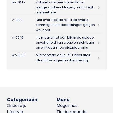
ma 10:15
Kabinet wil meer studenten in
nuttige studierichtingen, maar zegt
nog niet hoe
vr 11:00
Niet overal code rood op Avans:
sommige afstudeerzittingen gingen
wel door
vr 09:15
Iris maakt met één blik in de spiegel
onveiligheid van vrouwen zichtbaar
en wint daarmee afstudeerprijs
wo 16:00
Microsoft de deur uit? Universiteit
Utrecht wil eigen mailomgeving
Categorieën
Menu
Onderwijs
Magazines
Lifestyle
Tip de redactie