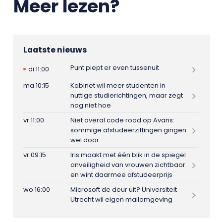
Meer lezen?
Laatste nieuws
Punt piept er even tussenuit
di 11:00
ma 10:15
Kabinet wil meer studenten in
nuttige studierichtingen, maar zegt
nog niet hoe
vr 11:00
Niet overal code rood op Avans:
sommige afstudeerzittingen gingen
wel door
vr 09:15
Iris maakt met één blik in de spiegel
onveiligheid van vrouwen zichtbaar
en wint daarmee afstudeerprijs
wo 16:00
Microsoft de deur uit? Universiteit
Utrecht wil eigen mailomgeving