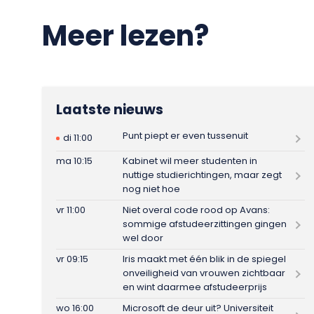
Meer lezen?
Laatste nieuws
Punt piept er even tussenuit
di 11:00
ma 10:15
Kabinet wil meer studenten in
nuttige studierichtingen, maar zegt
nog niet hoe
vr 11:00
Niet overal code rood op Avans:
sommige afstudeerzittingen gingen
wel door
vr 09:15
Iris maakt met één blik in de spiegel
onveiligheid van vrouwen zichtbaar
en wint daarmee afstudeerprijs
wo 16:00
Microsoft de deur uit? Universiteit