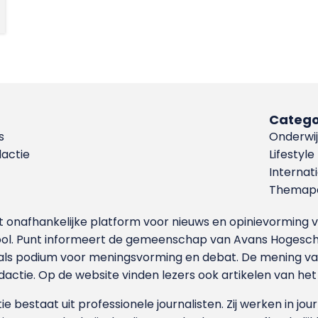
Catego
s
Onderwij
dactie
Lifestyle
Internat
Themapa
et onafhankelijke platform voor nieuws en opinievormin
ool. Punt informeert de gemeenschap van Avans Hogesch
als podium voor meningsvorming en debat. De mening van 
dactie. Op de website vinden lezers ook artikelen van he
e bestaat uit professionele journalisten. Zij werken in jour