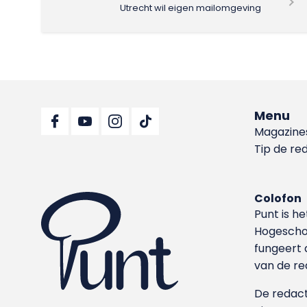
Utrecht wil eigen mailomgeving
Menu
Magazine
Tip de re
Colofon
Punt is h
Hoge­sch
fungeert 
van de re
De redacti