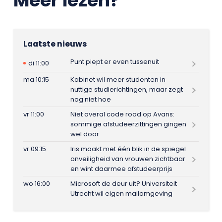
Meer lezen?
Laatste nieuws
Punt piept er even tussenuit
di 11:00
ma 10:15
Kabinet wil meer studenten in
nuttige studierichtingen, maar zegt
nog niet hoe
vr 11:00
Niet overal code rood op Avans:
sommige afstudeerzittingen gingen
wel door
vr 09:15
Iris maakt met één blik in de spiegel
onveiligheid van vrouwen zichtbaar
en wint daarmee afstudeerprijs
wo 16:00
Microsoft de deur uit? Universiteit
Utrecht wil eigen mailomgeving