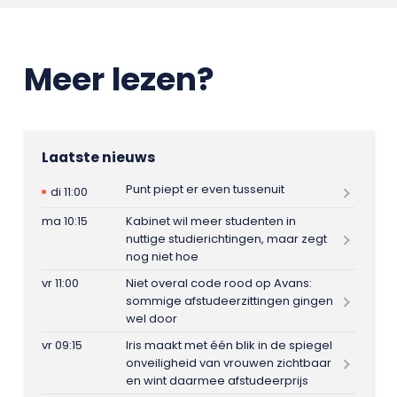
Meer lezen?
Laatste nieuws
Punt piept er even tussenuit
di 11:00
ma 10:15
Kabinet wil meer studenten in
nuttige studierichtingen, maar zegt
nog niet hoe
vr 11:00
Niet overal code rood op Avans:
sommige afstudeerzittingen gingen
wel door
vr 09:15
Iris maakt met één blik in de spiegel
onveiligheid van vrouwen zichtbaar
en wint daarmee afstudeerprijs