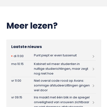
Meer lezen?
Laatste nieuws
Punt piept er even tussenuit
di 11:00
ma 10:15
Kabinet wil meer studenten in
nuttige studierichtingen, maar zegt
nog niet hoe
vr 11:00
Niet overal code rood op Avans:
sommige afstudeerzittingen gingen
wel door
vr 09:15
Iris maakt met één blik in de spiegel
onveiligheid van vrouwen zichtbaar
en wint daarmee afstudeerprijs