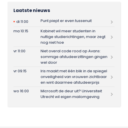
Laatste nieuws
Punt piept er even tussenuit
di 11:00
ma 10:15
Kabinet wil meer studenten in
nuttige studierichtingen, maar zegt
nog niet hoe
vr 11:00
Niet overal code rood op Avans:
sommige afstudeerzittingen gingen
wel door
vr 09:15
Iris maakt met één blik in de spiegel
onveiligheid van vrouwen zichtbaar
en wint daarmee afstudeerprijs
wo 16:00
Microsoft de deur uit? Universiteit
Utrecht wil eigen mailomgeving