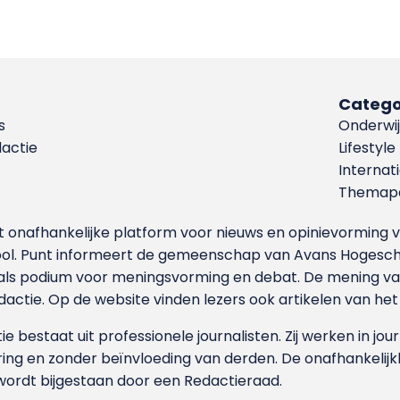
Catego
s
Onderwij
dactie
Lifestyle
Internat
Themapa
et onafhankelijke platform voor nieuws en opinievormin
ool. Punt informeert de gemeenschap van Avans Hogesch
als podium voor meningsvorming en debat. De mening van 
dactie. Op de website vinden lezers ook artikelen van he
e bestaat uit professionele journalisten. Zij werken in jour
ing en zonder beïnvloeding van derden. De onafhankelijk
wordt bijgestaan door een Redactieraad.