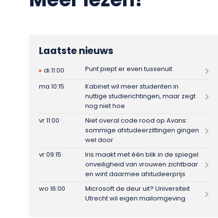
Laatste nieuws
Punt piept er even tussenuit
di 11:00
ma 10:15
Kabinet wil meer studenten in
nuttige studierichtingen, maar zegt
nog niet hoe
vr 11:00
Niet overal code rood op Avans:
sommige afstudeerzittingen gingen
wel door
vr 09:15
Iris maakt met één blik in de spiegel
onveiligheid van vrouwen zichtbaar
en wint daarmee afstudeerprijs
wo 16:00
Microsoft de deur uit? Universiteit
Utrecht wil eigen mailomgeving