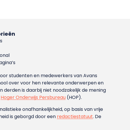
rieën
s
ional
gina’s
g voor studenten en medewerkers van Avans
ool over voor hen relevante onderwerpen en
derden is daarbij niet noodzakelijk de mening
t
Hoger Onderwijs Persbureau
(HOP).
nalistieke onafhankelijkheid, op basis van vrije
heid is geborgd door een
redactiestatuut
. De