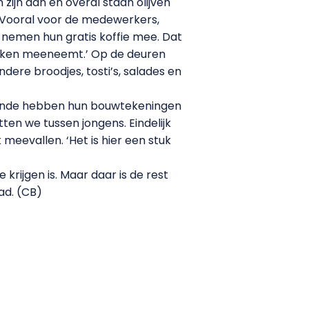
zijn aan en overal staan olijven
. Vooral voor de medewerkers,
 nemen hun gratis koffie mee. Dat
 drinken meeneemt.’ Op de deuren
ndere broodjes, tosti’s, salades en
wkunde hebben hun bouwtekeningen
ten we tussen jongens. Eindelijk
eevallen. ‘Het is hier een stuk
krijgen is. Maar daar is de rest
ad. (CB)