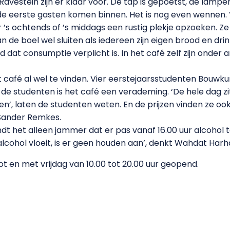
estein zijn er klaar voor. De tap is gepoetst, de lampen 
of de eerste gasten komen binnen. Het is nog even wennen
’s ochtends of ’s middags een rustig plekje opzoeken. Ze
k kan de boel wel sluiten als iedereen zijn eigen brood en
dat consumptie verplicht is. In het café zelf zijn onder a
 café al wel te vinden. Vier eerstejaarsstudenten Bou
de studenten is het café een verademing. ‘De hele dag zit
 laten de studenten weten. En de prijzen vinden ze ook m
 Sander Remkes.
 het alleen jammer dat er pas vanaf 16.00 uur alcohol te 
 alcohol vloeit, is er geen houden aan’, denkt Wahdat Harh
t en met vrijdag van 10.00 tot 20.00 uur geopend.