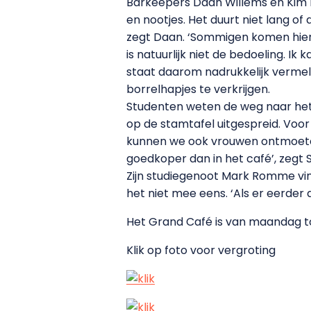
Barkeepers Daan Willems en Kim Rav
en nootjes. Het duurt niet lang 
zegt Daan. ‘Sommigen komen hier 
is natuurlijk niet de bedoeling. I
staat daarom nadrukkelijk vermeld 
borrelhapjes te verkrijgen.
Studenten weten de weg naar het
op de stamtafel uitgespreid. Voor 
kunnen we ook vrouwen ontmoeten’,
goedkoper dan in het café’, zegt
Zijn studiegenoot Mark Romme vindt
het niet mee eens. ‘Als er eerder
Het Grand Café is van maandag to
Klik op foto voor vergroting