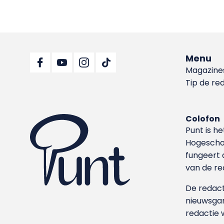
Menu
Magazine
Tip de re
Colofon
Punt is h
Hoge­sch
fungeert 
van de re
De redacti
nieuwsgar
redactie 