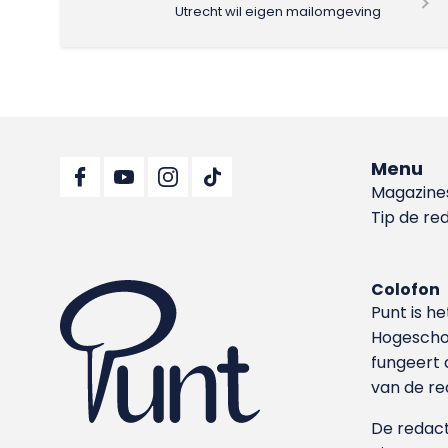
Utrecht wil eigen mailomgeving
Menu
Magazine
Tip de re
Colofon
Punt is h
Hoge­sch
fungeert 
van de re
De redacti