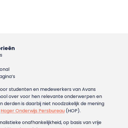
rieën
s
ional
gina’s
g voor studenten en medewerkers van Avans
ool over voor hen relevante onderwerpen en
derden is daarbij niet noodzakelijk de mening
t
Hoger Onderwijs Persbureau
(HOP).
nalistieke onafhankelijkheid, op basis van vrije