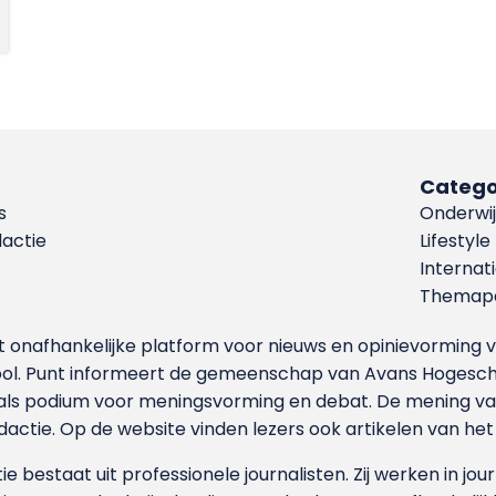
Catego
s
Onderwij
dactie
Lifestyle
Internat
Themapa
et onafhankelijke platform voor nieuws en opinievormin
ool. Punt informeert de gemeenschap van Avans Hogesch
als podium voor meningsvorming en debat. De mening van 
dactie. Op de website vinden lezers ook artikelen van he
e bestaat uit professionele journalisten. Zij werken in jour