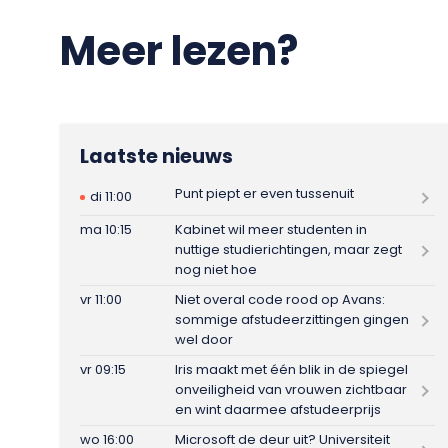
Meer lezen?
Laatste nieuws
Punt piept er even tussenuit
di 11:00
ma 10:15
Kabinet wil meer studenten in
nuttige studierichtingen, maar zegt
nog niet hoe
vr 11:00
Niet overal code rood op Avans:
sommige afstudeerzittingen gingen
wel door
vr 09:15
Iris maakt met één blik in de spiegel
onveiligheid van vrouwen zichtbaar
en wint daarmee afstudeerprijs
wo 16:00
Microsoft de deur uit? Universiteit