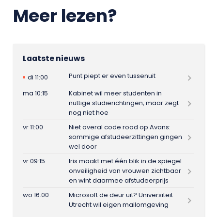
Meer lezen?
Laatste nieuws
Punt piept er even tussenuit
di 11:00
ma 10:15
Kabinet wil meer studenten in
nuttige studierichtingen, maar zegt
nog niet hoe
vr 11:00
Niet overal code rood op Avans:
sommige afstudeerzittingen gingen
wel door
vr 09:15
Iris maakt met één blik in de spiegel
onveiligheid van vrouwen zichtbaar
en wint daarmee afstudeerprijs
wo 16:00
Microsoft de deur uit? Universiteit
Utrecht wil eigen mailomgeving