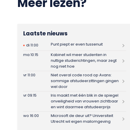
Meer lezen?
Laatste nieuws
Punt piept er even tussenuit
di 11:00
ma 10:15
Kabinet wil meer studenten in
nuttige studierichtingen, maar zegt
nog niet hoe
vr 11:00
Niet overal code rood op Avans:
sommige afstudeerzittingen gingen
wel door
vr 09:15
Iris maakt met één blik in de spiegel
onveiligheid van vrouwen zichtbaar
en wint daarmee afstudeerprijs
wo 16:00
Microsoft de deur uit? Universiteit
Utrecht wil eigen mailomgeving