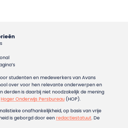
rieën
s
ional
gina’s
g voor studenten en medewerkers van Avans
ool over voor hen relevante onderwerpen en
derden is daarbij niet noodzakelijk de mening
t
Hoger Onderwijs Persbureau
(HOP).
nalistieke onafhankelijkheid, op basis van vrije
heid is geborgd door een
redactiestatuut
. De