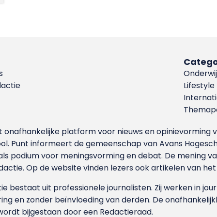
Catego
s
Onderwij
dactie
Lifestyle
Internat
Themapa
et onafhankelijke platform voor nieuws en opinievormin
ool. Punt informeert de gemeenschap van Avans Hogesch
als podium voor meningsvorming en debat. De mening van 
dactie. Op de website vinden lezers ook artikelen van he
e bestaat uit professionele journalisten. Zij werken in jour
ing en zonder beïnvloeding van derden. De onafhankelijk
wordt bijgestaan door een Redactieraad.