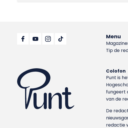
Menu
Magazine
Tip de re
Colofon
Punt is h
Hoge­sch
fungeert 
van de re
De redacti
nieuwsgar
redactie 