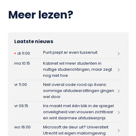
Meer lezen?
Laatste nieuws
Punt piept er even tussenuit
di 11:00
ma 10:15
Kabinet wil meer studenten in
nuttige studierichtingen, maar zegt
nog niet hoe
vr 11:00
Niet overal code rood op Avans:
sommige afstudeerzittingen gingen
wel door
vr 09:15
Iris maakt met één blik in de spiegel
onveiligheid van vrouwen zichtbaar
en wint daarmee afstudeerprijs
wo 16:00
Microsoft de deur uit? Universiteit
Utrecht wil eigen mailomgeving