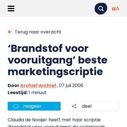
a
A
Terug naar overzicht
‘Brandstof voor
vooruitgang’ beste
marketingscriptie
Door
Archief Archief
, 07 juli 2006
Leestijd:
1 minuut
reageer
deel
Claudia de Nooijer heeft met haar scriptie
‘Brandstof voor vooruitgang’ de scriptieprijs