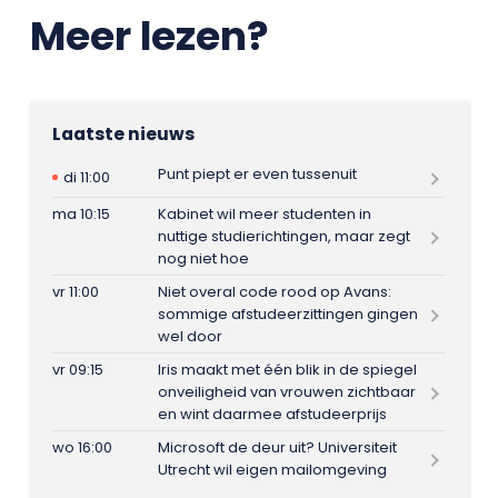
Meer lezen?
Laatste nieuws
Punt piept er even tussenuit
di 11:00
ma 10:15
Kabinet wil meer studenten in
nuttige studierichtingen, maar zegt
nog niet hoe
vr 11:00
Niet overal code rood op Avans:
sommige afstudeerzittingen gingen
wel door
vr 09:15
Iris maakt met één blik in de spiegel
onveiligheid van vrouwen zichtbaar
en wint daarmee afstudeerprijs
wo 16:00
Microsoft de deur uit? Universiteit
Utrecht wil eigen mailomgeving