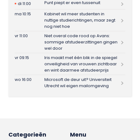
Punt piept er even tussenuit
di 11:00
ma 10:15
Kabinet wil meer studenten in
nuttige studierichtingen, maar zegt
nog niet hoe
vr 11:00
Niet overal code rood op Avans:
sommige afstudeerzittingen gingen
wel door
vr 09:15
Iris maakt met één blik in de spiegel
onveiligheid van vrouwen zichtbaar
en wint daarmee afstudeerprijs
wo 16:00
Microsoft de deur uit? Universiteit
Utrecht wil eigen mailomgeving
Categorieën
Menu