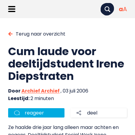
a
A
Terug naar overzicht
Cum laude voor
deeltijdstudent Irene
Diepstraten
Door
Archief Archief
, 03 juli 2006
Leestijd:
2 minuten
reageer
deel
Ze haalde drie jaar lang alleen maar achten en
negens. Deeltijdstudent Social Work Irene