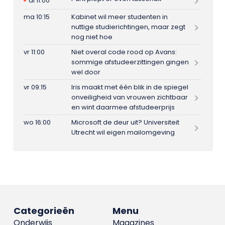
di 11:00
ma 10:15
Kabinet wil meer studenten in
nuttige studierichtingen, maar zegt
nog niet hoe
vr 11:00
Niet overal code rood op Avans:
sommige afstudeerzittingen gingen
wel door
vr 09:15
Iris maakt met één blik in de spiegel
onveiligheid van vrouwen zichtbaar
en wint daarmee afstudeerprijs
wo 16:00
Microsoft de deur uit? Universiteit
Utrecht wil eigen mailomgeving
Categorieën
Menu
Onderwijs
Magazines