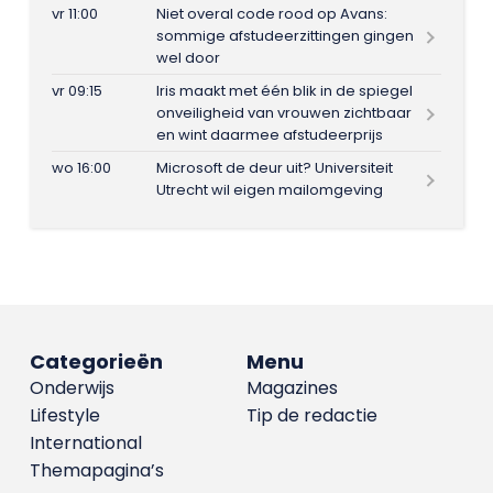
vr 11:00
Niet overal code rood op Avans:
sommige afstudeerzittingen gingen
wel door
vr 09:15
Iris maakt met één blik in de spiegel
onveiligheid van vrouwen zichtbaar
en wint daarmee afstudeerprijs
wo 16:00
Microsoft de deur uit? Universiteit
Utrecht wil eigen mailomgeving
Categorieën
Menu
Onderwijs
Magazines
Lifestyle
Tip de redactie
International
Themapagina’s