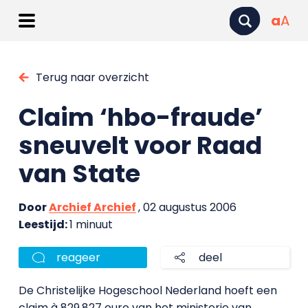
a
A
Terug naar overzicht
Claim ‘hbo-fraude’
sneuvelt voor Raad
van State
Door
Archief Archief
, 02 augustus 2006
Leestijd:
1 minuut
reageer
deel
De Christelijke Hogeschool Nederland hoeft een
claim à 829.827 euro van het ministerie van