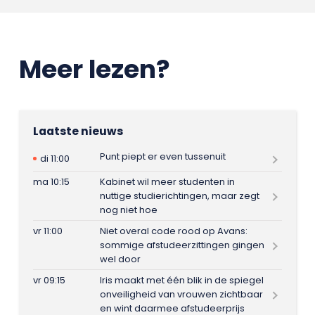
Meer lezen?
Laatste nieuws
Punt piept er even tussenuit
di 11:00
ma 10:15
Kabinet wil meer studenten in
nuttige studierichtingen, maar zegt
nog niet hoe
vr 11:00
Niet overal code rood op Avans:
sommige afstudeerzittingen gingen
wel door
vr 09:15
Iris maakt met één blik in de spiegel
onveiligheid van vrouwen zichtbaar
en wint daarmee afstudeerprijs