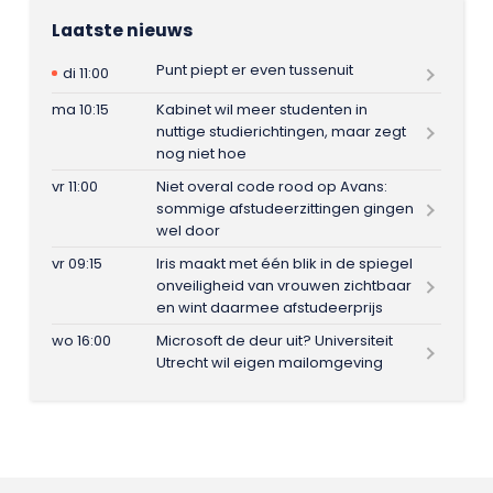
Laatste nieuws
Punt piept er even tussenuit
di 11:00
ma 10:15
Kabinet wil meer studenten in
nuttige studierichtingen, maar zegt
nog niet hoe
vr 11:00
Niet overal code rood op Avans:
sommige afstudeerzittingen gingen
wel door
vr 09:15
Iris maakt met één blik in de spiegel
onveiligheid van vrouwen zichtbaar
en wint daarmee afstudeerprijs
wo 16:00
Microsoft de deur uit? Universiteit
Utrecht wil eigen mailomgeving