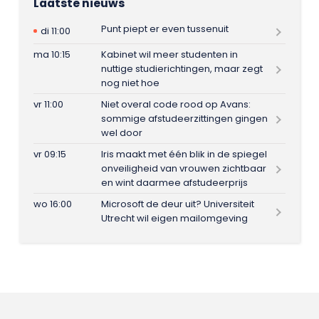
Laatste nieuws
Punt piept er even tussenuit
di 11:00
ma 10:15
Kabinet wil meer studenten in
nuttige studierichtingen, maar zegt
nog niet hoe
vr 11:00
Niet overal code rood op Avans:
sommige afstudeerzittingen gingen
wel door
vr 09:15
Iris maakt met één blik in de spiegel
onveiligheid van vrouwen zichtbaar
en wint daarmee afstudeerprijs
wo 16:00
Microsoft de deur uit? Universiteit
Utrecht wil eigen mailomgeving