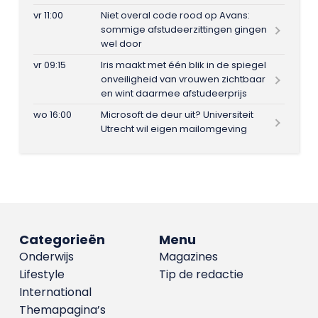
vr 11:00
Niet overal code rood op Avans:
sommige afstudeerzittingen gingen
wel door
vr 09:15
Iris maakt met één blik in de spiegel
onveiligheid van vrouwen zichtbaar
en wint daarmee afstudeerprijs
wo 16:00
Microsoft de deur uit? Universiteit
Utrecht wil eigen mailomgeving
Categorieën
Menu
Onderwijs
Magazines
Lifestyle
Tip de redactie
International
Themapagina’s