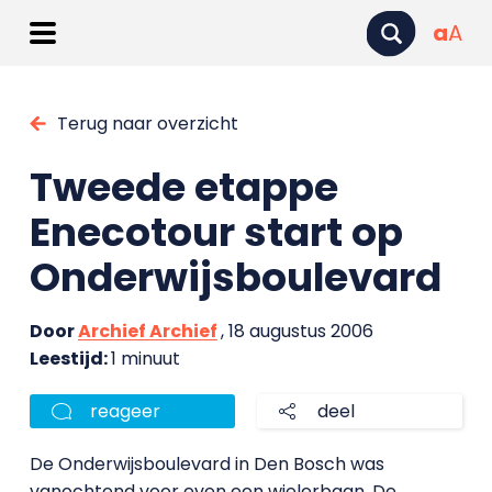
a
A
Terug naar overzicht
Tweede etappe
Enecotour start op
Onderwijsboulevard
Door
Archief Archief
, 18 augustus 2006
Leestijd:
1 minuut
reageer
deel
De Onderwijsboulevard in Den Bosch was
vanochtend voor even een wielerbaan. De