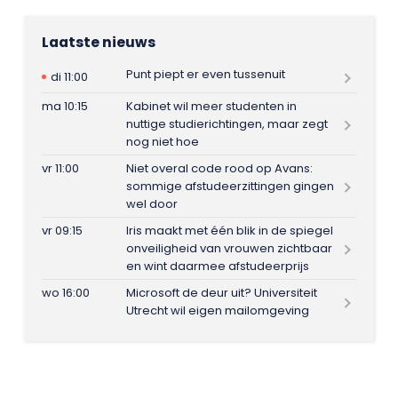
Laatste nieuws
Punt piept er even tussenuit
di 11:00
ma 10:15
Kabinet wil meer studenten in
nuttige studierichtingen, maar zegt
nog niet hoe
vr 11:00
Niet overal code rood op Avans:
sommige afstudeerzittingen gingen
wel door
vr 09:15
Iris maakt met één blik in de spiegel
onveiligheid van vrouwen zichtbaar
en wint daarmee afstudeerprijs
wo 16:00
Microsoft de deur uit? Universiteit
Utrecht wil eigen mailomgeving