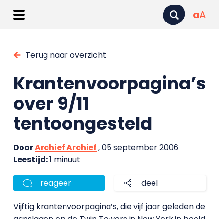
a
A
Terug naar overzicht
Krantenvoorpagina’s
over 9/11
tentoongesteld
Door
Archief Archief
, 05 september 2006
Leestijd:
1 minuut
reageer
deel
Vijftig krantenvoorpagina’s, die vijf jaar geleden de
aanslagen op de Twin Towers in New York in beeld