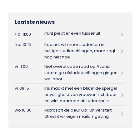
Laatste nieuws
Punt piept er even tussenuit
di 11:00
ma 10:15
Kabinet wil meer studenten in
nuttige studierichtingen, maar zegt
nog niet hoe
vr 11:00
Niet overal code rood op Avans:
sommige afstudeerzittingen gingen
wel door
vr 09:15
Iris maakt met één blik in de spiegel
onveiligheid van vrouwen zichtbaar
en wint daarmee afstudeerprijs
wo 16:00
Microsoft de deur uit? Universiteit
Utrecht wil eigen mailomgeving