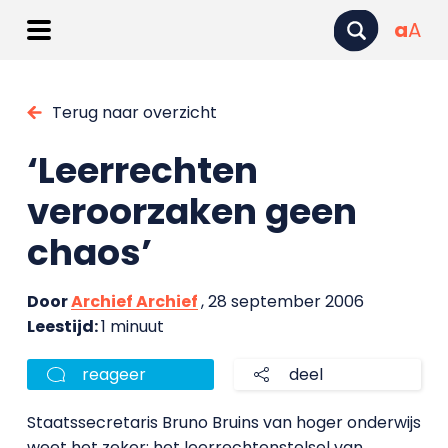
a
A
Terug naar overzicht
‘Leerrechten
veroorzaken geen
chaos’
Door
Archief Archief
, 28 september 2006
Leestijd:
1 minuut
reageer
deel
Staatssecretaris Bruno Bruins van hoger onderwijs
weet het zeker: het leerrechtenstelsel van