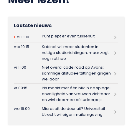
Laatste nieuws
Punt piept er even tussenuit
di 11:00
ma 10:15
Kabinet wil meer studenten in
nuttige studierichtingen, maar zegt
nog niet hoe
vr 11:00
Niet overal code rood op Avans:
sommige afstudeerzittingen gingen
wel door
vr 09:15
Iris maakt met één blik in de spiegel
onveiligheid van vrouwen zichtbaar
en wint daarmee afstudeerprijs
wo 16:00
Microsoft de deur uit? Universiteit
Utrecht wil eigen mailomgeving