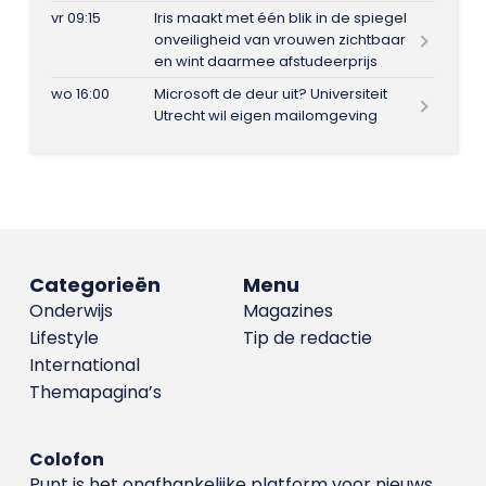
vr 09:15
Iris maakt met één blik in de spiegel
onveiligheid van vrouwen zichtbaar
en wint daarmee afstudeerprijs
wo 16:00
Microsoft de deur uit? Universiteit
Utrecht wil eigen mailomgeving
Categorieën
Menu
Onderwijs
Magazines
Lifestyle
Tip de redactie
International
Themapagina’s
Colofon
Punt is het onafhankelijke platform voor nieuws