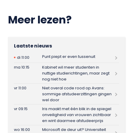
Meer lezen?
Laatste nieuws
Punt piept er even tussenuit
di 11:00
ma 10:15
Kabinet wil meer studenten in
nuttige studierichtingen, maar zegt
nog niet hoe
vr 11:00
Niet overal code rood op Avans:
sommige afstudeerzittingen gingen
wel door
vr 09:15
Iris maakt met één blik in de spiegel
onveiligheid van vrouwen zichtbaar
en wint daarmee afstudeerprijs
wo 16:00
Microsoft de deur uit? Universiteit