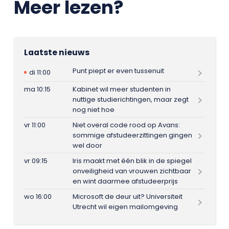
Meer lezen?
Laatste nieuws
Punt piept er even tussenuit
di 11:00
ma 10:15
Kabinet wil meer studenten in
nuttige studierichtingen, maar zegt
nog niet hoe
vr 11:00
Niet overal code rood op Avans:
sommige afstudeerzittingen gingen
wel door
vr 09:15
Iris maakt met één blik in de spiegel
onveiligheid van vrouwen zichtbaar
en wint daarmee afstudeerprijs
wo 16:00
Microsoft de deur uit? Universiteit
Utrecht wil eigen mailomgeving