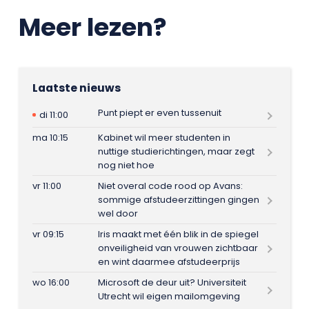
Meer lezen?
Laatste nieuws
Punt piept er even tussenuit
di 11:00
ma 10:15
Kabinet wil meer studenten in
nuttige studierichtingen, maar zegt
nog niet hoe
vr 11:00
Niet overal code rood op Avans:
sommige afstudeerzittingen gingen
wel door
vr 09:15
Iris maakt met één blik in de spiegel
onveiligheid van vrouwen zichtbaar
en wint daarmee afstudeerprijs
wo 16:00
Microsoft de deur uit? Universiteit
Utrecht wil eigen mailomgeving