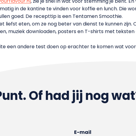
urflavour.nl
, zie je snel in wat voor stemming je bent. 
elmatig in de kantine te vinden voor koffie en lunch. Die w
vullen goed. De recepttip is een Tentamen Smoothie.
t liefst eten, om ze nog beter van dienst te kunnen zijn. 
ijken, muziek downloaden, posters en T-shirts met teksten 
e een andere test doen op erachter te komen wat voor e
Punt. Of had jij nog wat
E-mail