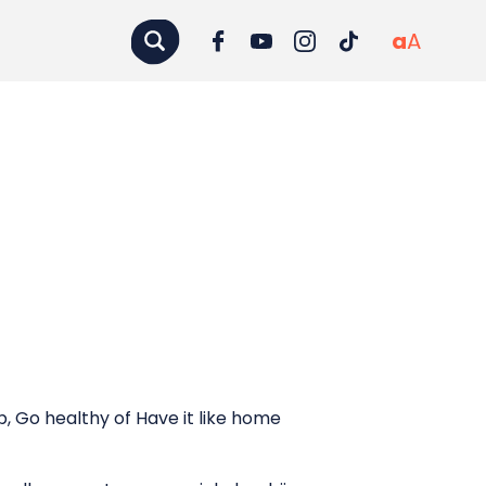
a
A
up, Go healthy of Have it like home