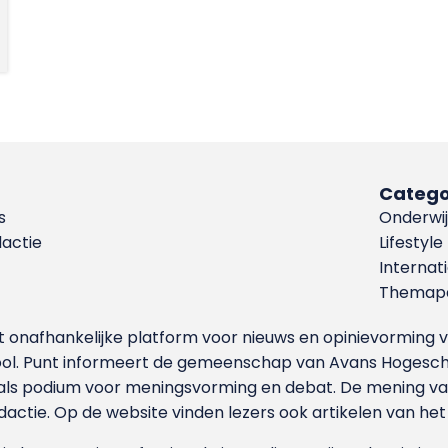
Catego
s
Onderwij
dactie
Lifestyle
Internat
Themapa
et onafhankelijke platform voor nieuws en opinievormin
ool. Punt informeert de gemeenschap van Avans Hogesch
als podium voor meningsvorming en debat. De mening van 
dactie. Op de website vinden lezers ook artikelen van he