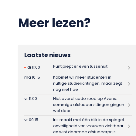
Meer lezen?
Laatste nieuws
Punt piept er even tussenuit
di 11:00
ma 10:15
Kabinet wil meer studenten in
nuttige studierichtingen, maar zegt
nog niet hoe
vr 11:00
Niet overal code rood op Avans:
sommige afstudeerzittingen gingen
wel door
vr 09:15
Iris maakt met één blik in de spiegel
onveiligheid van vrouwen zichtbaar
en wint daarmee afstudeerprijs