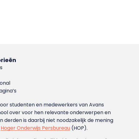
rieën
s
ional
gina’s
g voor studenten en medewerkers van Avans
ool over voor hen relevante onderwerpen en
derden is daarbij niet noodzakelijk de mening
t
Hoger Onderwijs Persbureau
(HOP).