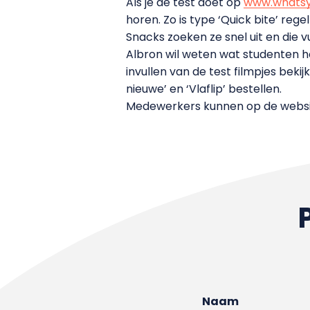
Als je de test doet op
www.whatsyo
horen. Zo is type ‘Quick bite’ reg
Snacks zoeken ze snel uit en die 
Albron wil weten wat studenten he
invullen van de test filmpjes bek
nieuwe’ en ‘Vlaflip’ bestellen.
Medewerkers kunnen op de websit
Naam