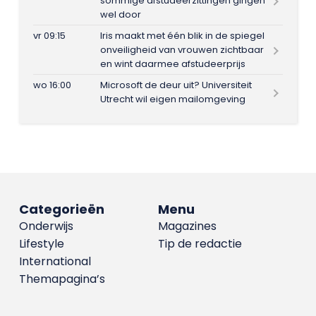
sommige afstudeerzittingen gingen
wel door
vr 09:15
Iris maakt met één blik in de spiegel
onveiligheid van vrouwen zichtbaar
en wint daarmee afstudeerprijs
wo 16:00
Microsoft de deur uit? Universiteit
Utrecht wil eigen mailomgeving
Categorieën
Menu
Onderwijs
Magazines
Lifestyle
Tip de redactie
International
Themapagina’s