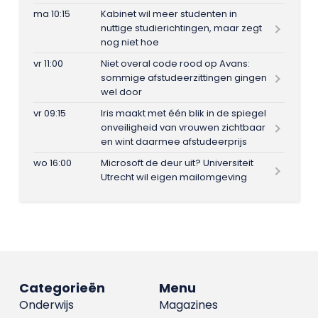
ma 10:15
Kabinet wil meer studenten in
nuttige studierichtingen, maar zegt
nog niet hoe
vr 11:00
Niet overal code rood op Avans:
sommige afstudeerzittingen gingen
wel door
vr 09:15
Iris maakt met één blik in de spiegel
onveiligheid van vrouwen zichtbaar
en wint daarmee afstudeerprijs
wo 16:00
Microsoft de deur uit? Universiteit
Utrecht wil eigen mailomgeving
Categorieën
Menu
Onderwijs
Magazines