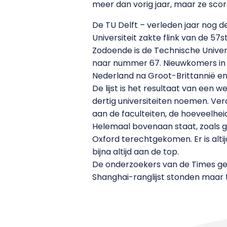
meer dan vorig jaar, maar ze sco
De TU Delft – verleden jaar nog d
Universiteit zakte flink van de 5
Zodoende is de Technische Univers
naar nummer 67. Nieuwkomers in d
Nederland na Groot-Brittannië en 
De lijst is het resultaat van een
dertig universiteiten noemen. Ve
aan de faculteiten, de hoeveelhe
Helemaal bovenaan staat, zoals g
Oxford terechtgekomen. Er is alti
bijna altijd aan de top.
De onderzoekers van de Times geve
Shanghai-ranglijst stonden maar t