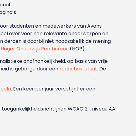
ional
gina’s
g voor studenten en medewerkers van Avans
ool over voor hen relevante onderwerpen en
derden is daarbij niet noodzakelijk de mening
t
Hoger Onderwijs Persbureau
(HOP).
nalistieke onafhankelijkheid, op basis van vrije
heid is geborgd door een
redactiestatuut
. De
kedIn
. Een keer per jaar verschijnt er een
 toegankelijkheidsrichtlijnen WCAG 2.1, niveau AA.