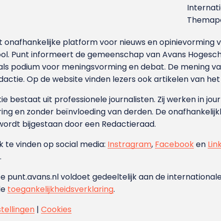
Internat
Themapa
et onafhankelijke platform voor nieuws en opinievormin
ool. Punt informeert de gemeenschap van Avans Hogesch
als podium voor meningsvorming en debat. De mening van 
dactie. Op de website vinden lezers ook artikelen van he
e bestaat uit professionele journalisten. Zij werken in jour
ing en zonder beïnvloeding van derden. De onafhankelijk
wordt bijgestaan door een Redactieraad.
ok te vinden op social media:
Instragram
,
Facebook
en
Lin
.
e punt.avans.nl voldoet gedeeltelijk aan de internationale
de
toegankelijkheidsverklaring
.
stellingen
|
Cookies