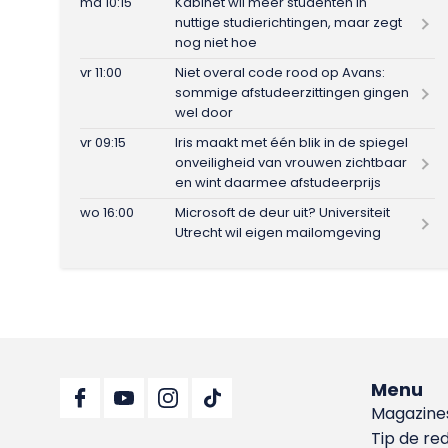
ma 10:15
Kabinet wil meer studenten in
nuttige studierichtingen, maar zegt
nog niet hoe
vr 11:00
Niet overal code rood op Avans:
sommige afstudeerzittingen gingen
wel door
vr 09:15
Iris maakt met één blik in de spiegel
onveiligheid van vrouwen zichtbaar
en wint daarmee afstudeerprijs
wo 16:00
Microsoft de deur uit? Universiteit
Utrecht wil eigen mailomgeving
Menu
Magazine
Tip de re