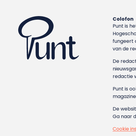
Colofon
Punt is h
Hoge­sch
fungeert 
van de re
De redacti
nieuwsgar
redactie 
Punt is o
magazine
De websit
Ga naar 
Cookie in