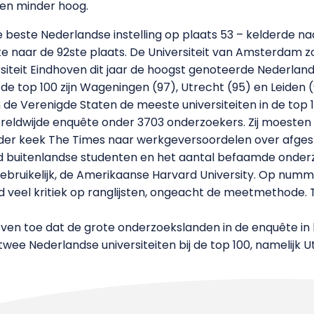
ren minder hoog.
e beste Nederlandse instelling op plaats 53 – kelderde n
7ste naar de 92ste plaats. De Universiteit van Amsterdam z
iteit Eindhoven dit jaar de hoogst genoteerde Nederlandse 
e top 100 zijn Wageningen (97), Utrecht (95) en Leiden 
de Verenigde Staten de meeste universiteiten in de top 1
 wereldwijde enquête onder 3703 onderzoekers. Zij moeste
rder keek The Times naar werkgeversoordelen over afges
id buitenlandse studenten en het aantal befaamde onder
ebruikelijk, de Amerikaanse Harvard University. Op numm
jd veel kritiek op ranglijsten, ongeacht de meetmethode. 
n toe dat de grote onderzoekslanden in de enquête in het 
wee Nederlandse universiteiten bij de top 100, namelijk 