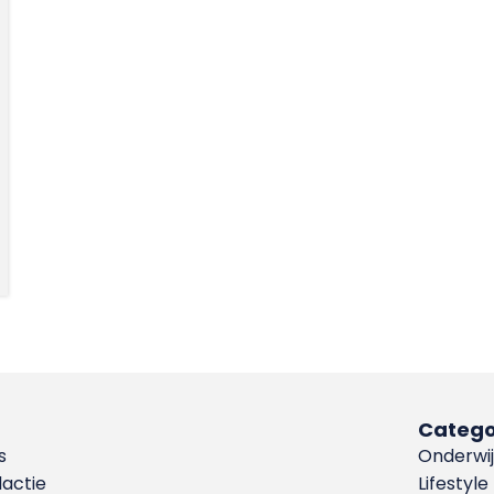
Catego
s
Onderwij
dactie
Lifestyle