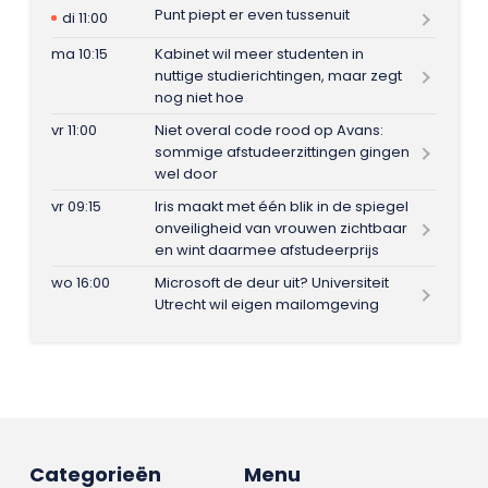
Punt piept er even tussenuit
di 11:00
ma 10:15
Kabinet wil meer studenten in
nuttige studierichtingen, maar zegt
nog niet hoe
vr 11:00
Niet overal code rood op Avans:
sommige afstudeerzittingen gingen
wel door
vr 09:15
Iris maakt met één blik in de spiegel
onveiligheid van vrouwen zichtbaar
en wint daarmee afstudeerprijs
wo 16:00
Microsoft de deur uit? Universiteit
Utrecht wil eigen mailomgeving
Categorieën
Menu