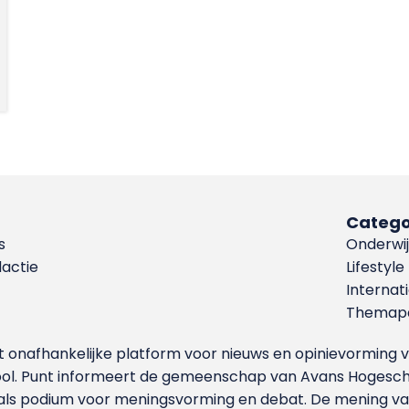
Catego
s
Onderwij
dactie
Lifestyle
Internat
Themapa
et onafhankelijke platform voor nieuws en opinievormin
ool. Punt informeert de gemeenschap van Avans Hogesch
als podium voor meningsvorming en debat. De mening van 