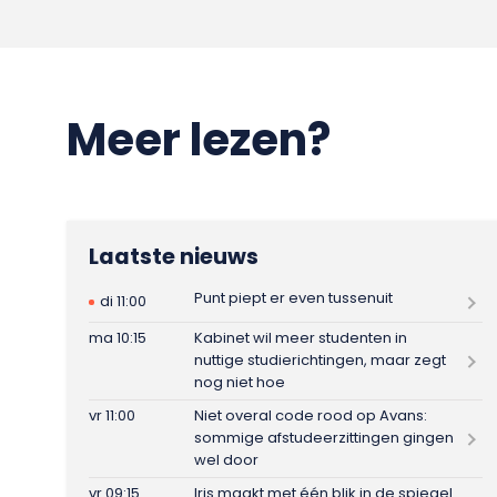
Meer lezen?
Laatste nieuws
Punt piept er even tussenuit
di 11:00
ma 10:15
Kabinet wil meer studenten in
nuttige studierichtingen, maar zegt
nog niet hoe
vr 11:00
Niet overal code rood op Avans:
sommige afstudeerzittingen gingen
wel door
vr 09:15
Iris maakt met één blik in de spiegel