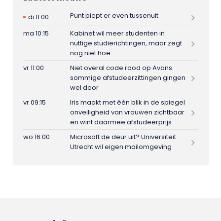
Punt piept er even tussenuit
di 11:00
ma 10:15
Kabinet wil meer studenten in
nuttige studierichtingen, maar zegt
nog niet hoe
vr 11:00
Niet overal code rood op Avans:
sommige afstudeerzittingen gingen
wel door
vr 09:15
Iris maakt met één blik in de spiegel
onveiligheid van vrouwen zichtbaar
en wint daarmee afstudeerprijs
wo 16:00
Microsoft de deur uit? Universiteit
Utrecht wil eigen mailomgeving